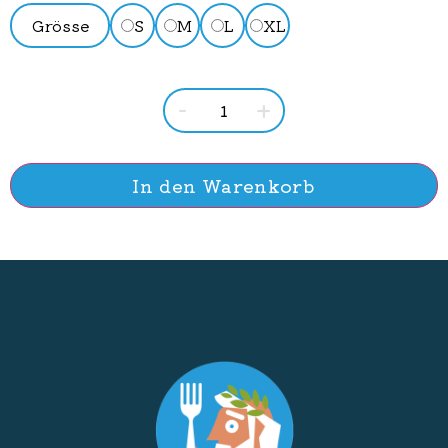
Grösse
S
M
L
XL
-
+
In den Warenkorb